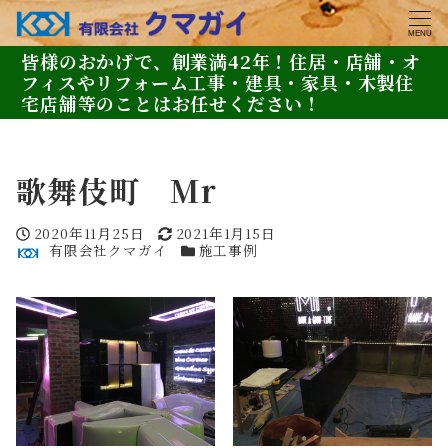
MENU
皆様のおかげで、創業満42年！住居・店舗・オ
フィスやリフォーム工事・建具・家具・木製住
宅店舗等のことはお任せください！
歌舞伎町 Mr
投稿日
更新日
2020年11月25日
2021年1月15日
著者
カテゴリー
有限会社クマガイ
施工事例