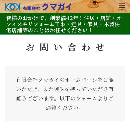
MENU
皆様のおかげで、創業満42年！住居・店舗・オ
フィスやリフォーム工事・建具・家具・木製住
宅店舗等のことはお任せください！
お問い合わ
せ
有限会社クマガイのホームページをご覧
いただき、また興味を持っていただき有
難うございます。以下のフォームよりご
連絡ください。