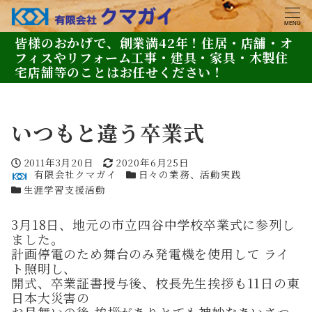
MENU
皆様のおかげで、創業満42年！住居・店舗・オ
フィスやリフォーム工事・建具・家具・木製住
宅店舗等のことはお任せください！
いつもと違う卒業式
投稿日
更新日
2011年3月20日
2020年6月25日
著者
カテゴリー
有限会社クマガイ
日々の業務、活動実践
カテゴリー
生涯学習支援活動
3月18日、地元の市立四谷中学校卒業式に参列し
ました。
計画停電のため舞台のみ発電機を使用して ライ
ト照明し、
開式、卒業証書授与後、校長先生挨拶も11日の東
日本大災害の
お見舞いの後 挨拶がありとても神妙なあいさつ