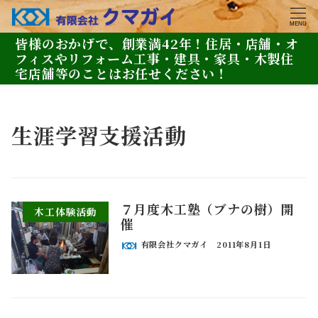
MENU
皆様のおかげで、創業満42年！住居・店舗・オ
フィスやリフォーム工事・建具・家具・木製住
宅店舗等のことはお任せください！
生涯学習支援活動
７月度木工塾（ブナの樹）開
木工体験活動
催
有限会社クマガイ
2011年8月1日