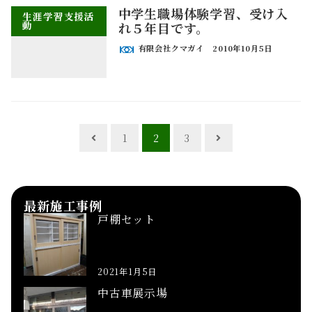
中学生職場体験学習、受け入
生涯学習支援活
動
れ５年目です。
有限会社クマガイ
2010年10月5日
投
1
2
3
稿
ナ
ビ
ゲ
最新施工事例
ー
戸棚セット
シ
ョ
ン
2021年1月5日
中古車展示場